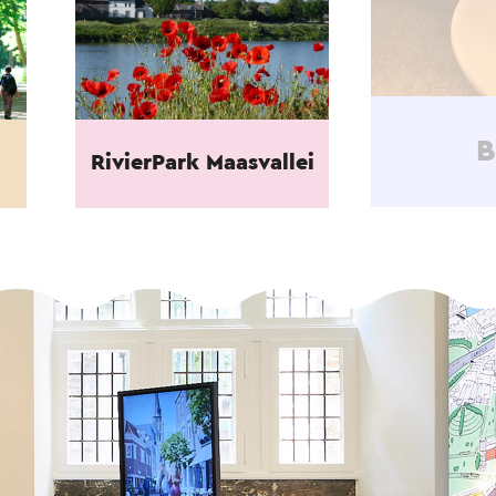
B
RivierPark Maasvallei