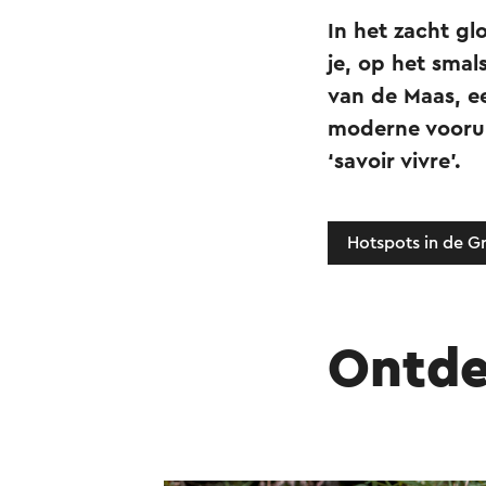
In het zacht gl
je, op het sma
van de Maas, e
moderne voorui
‘savoir vivre’.
Hotspots in de G
Ontde