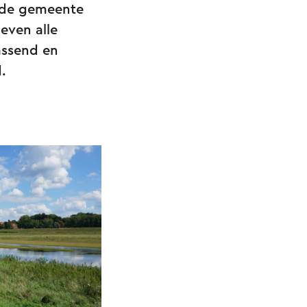
gt de gemeente
even alle
rassend en
.