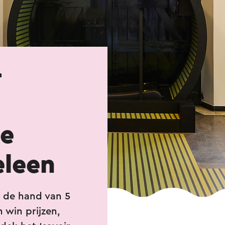
-
ce
eleen
n de hand van 5
n win prijzen,