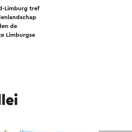
id-Limburg tref
rdenlandschap
den de
te Limburgse
lei