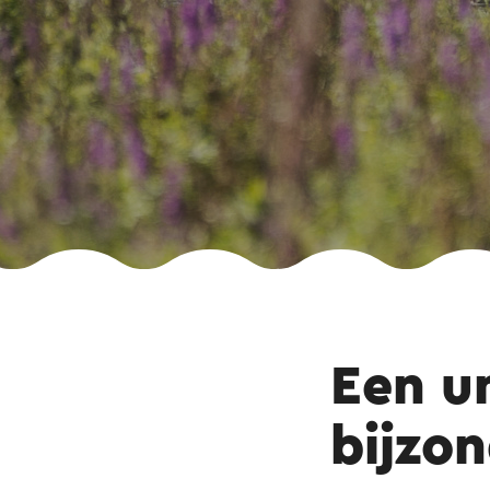
Een u
bijzon