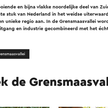
ooiende en bijna vlakke noordelijke deel van Zu
lste stuk van Nederland in het weidse uiterwaa
en unieke regio aan. In de Grensmaasvallei wor
tgang en industrie gecombineerd met het éch
rensmaasvallei
k de Grensmaasval