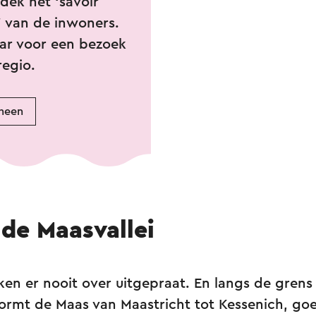
dek het ‘savoir
e’ van de inwoners.
aar voor een bezoek
regio.
 heen
 de Maasvallei
en er nooit over uitgepraat. En langs de grens 
ormt de Maas van Maastricht tot Kessenich, go