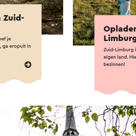
 Zuid-
Opladen
Limbur
ef je
, ga eropuit in
Zuid-Limburg i
eigen land. Hi
bezinnen!