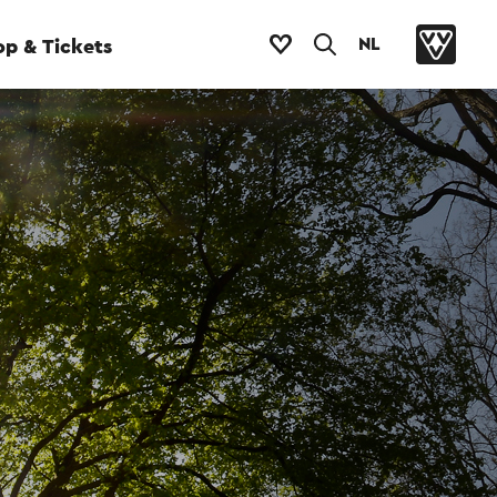
NL
p & Tickets