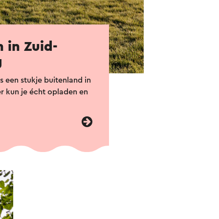
 in Zuid-
g
s een stukje buitenland in
er kun je écht opladen en