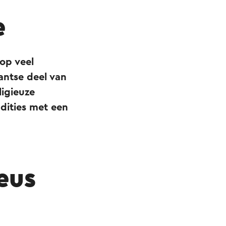
e
op veel
antse deel van
ligieuze
adities met een
eus