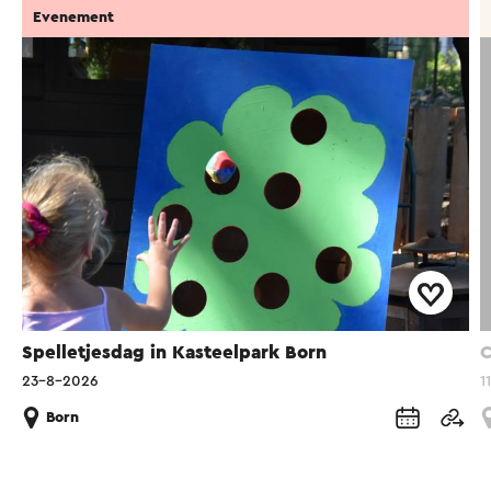
Evenement
Spelletjesdag in Kasteelpark Born
C
23-8-2026
1
Born