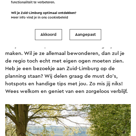
functionaliteit te verbeteren.
Wil je Zuid-Limburg optimaal ontdekken?
De leukste tips voor Zuid-
Meer info vind je in ons
cookiebeleid
Limburg
Akkoord
Aangepast
Er zijn zo veel aspecten die Zuid-Limburg bijzonder
maken. Wil je ze allemaal bewonderen, dan zul je
de regio toch echt met eigen ogen moeten zien.
Heb je een bezoekje aan Zuid-Limburg op de
planning staan? Wij delen graag de must do’s,
hotspots en handige tips met jou. Zo mis jij niks!
Wees welkom en geniet van een zorgeloos verblijf.