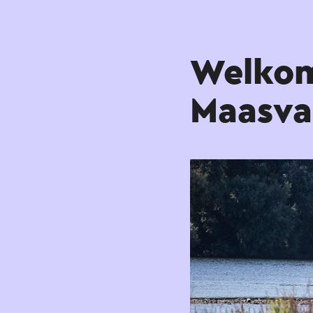
Welkom
Maasval