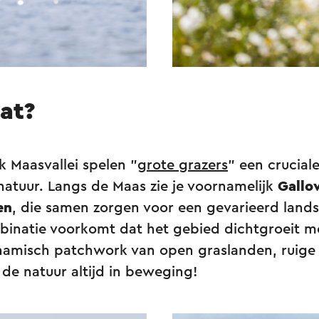
dat?
rk Maasvallei spelen "
grote grazers
" een cruciale
natuur. Langs de Maas zie je voornamelijk
Gallo
en
, die samen zorgen voor een gevarieerd land
binatie voorkomt dat het gebied dichtgroeit m
namisch patchwork van open graslanden, ruige 
t de natuur altijd in beweging!