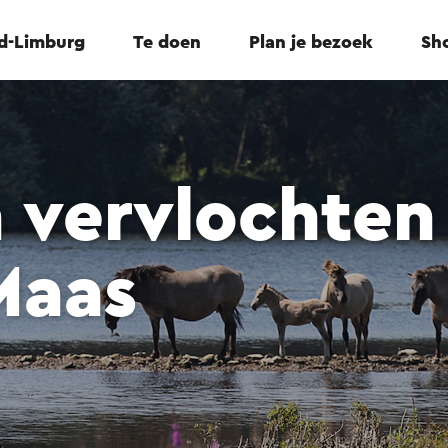
id-Limburg
Te doen
Plan je bezoek
Sho
 vervlochten
Maas