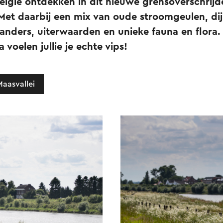
elgië ontdekken in dit nieuwe grensoverschrij
Met daarbij een mix van oude stroomgeulen, dij
nders, uiterwaarden en unieke fauna en flora. 
voelen jullie je echte vips!
Maasvallei