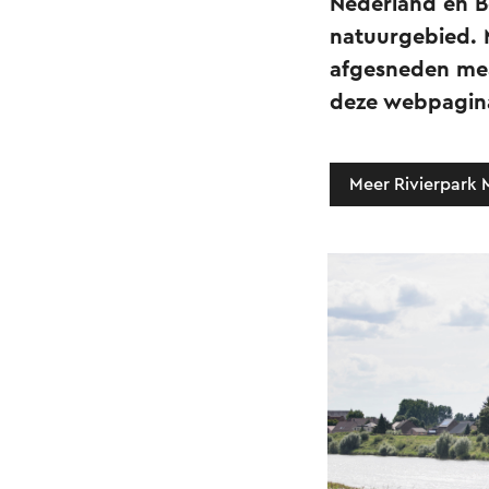
Nederland én B
natuurgebied. 
afgesneden mea
deze webpagina 
Meer Rivierpark 