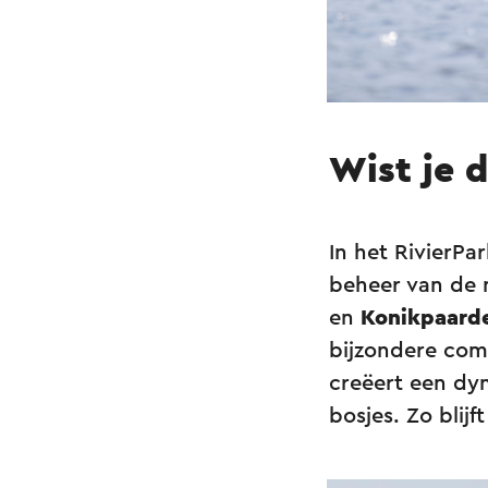
Wist je 
In het RivierPa
beheer van de 
en
Konikpaard
bijzondere com
creëert een dy
bosjes. Zo blijf