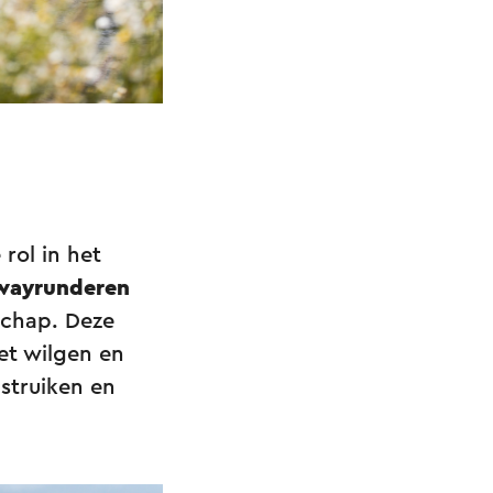
 rol in het
wayrunderen
schap. Deze
et wilgen en
struiken en