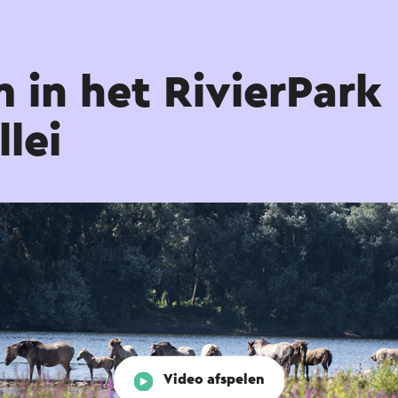
 in het RivierPark
lei
Video afspelen