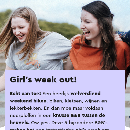
Girl’s week out!
Echt aan toe!
Een heerlijk
welverdiend
weekend hiken
, biken, kletsen, wijnen en
lekkerbekken. En dan moe maar voldaan
neerploffen in een
knusse B&B tussen de
heuvels.
Ow yes. Deze 5 bijzondere B&B’s
maken het een fantastische girl’s week om