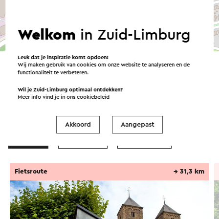
Welkom
in Zuid-Limburg
©
contributors
OpenStreetMap
→ Plan je route
Leuk dat je inspiratie komt opdoen!
Wij maken gebruik van cookies om onze website te analyseren en de
functionaliteit te verbeteren.
Wil je Zuid-Limburg optimaal ontdekken?
Meer info vind je in ons
cookiebeleid
Routes in Buchten
Akkoord
Aangepast
Fietsen
Wandelen
Wielrennen
Fietsroute
→ 31,3 km