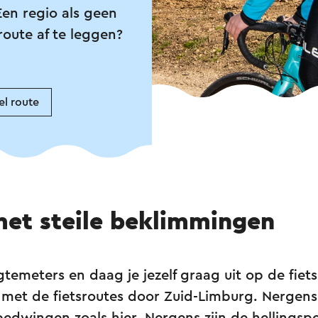
Een regio als geen
route af te leggen?
l route
met steile beklimmingen
temeters en daag je jezelf graag uit op de fiets,
 met de fietsroutes door Zuid-Limburg. Nergens