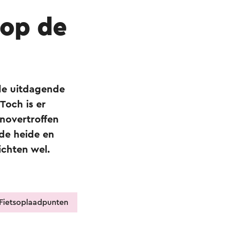
op de
 de uitdagende
Toch is er
onovertroffen
de heide en
ichten wel.
Fietsoplaadpunten