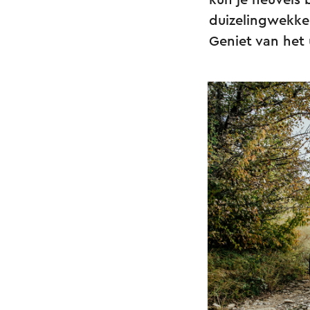
kun je heuvels 
duizelingwekken
Geniet van het 