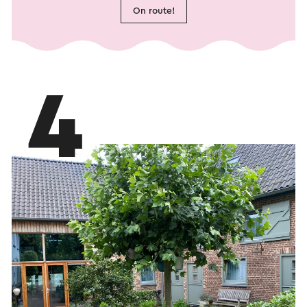
On route!
4