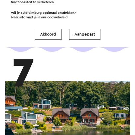
Met het landgoed Terworm rondom dit hotel is
functionaliteit te verbeteren.
het rustig en luxueus genieten met prachtig
Wil je Zuid-Limburg optimaal ontdekken?
uitzicht. Ideaal: het verwarmde zwembad na
Meer info vind je in ons
cookiebeleid
een lange tocht.
Akkoord
Aangepast
7