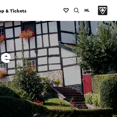
NL
p & Tickets
ie