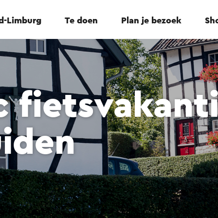
id-Limburg
Te doen
Plan je bezoek
Sho
c fietsvakant
uiden