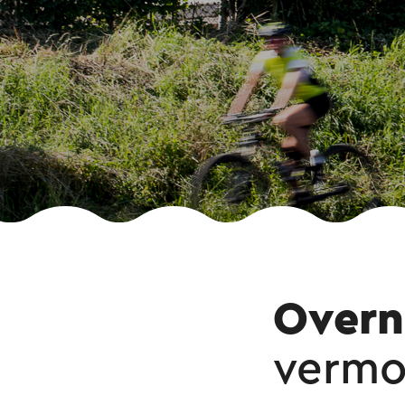
Overn
vermo