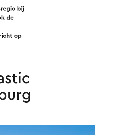
regio bij
ok de
richt op
astic
mburg