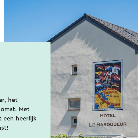
r, het
komst. Met
 een heerlijk
ast!