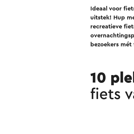
Ideaal voor fie
uitstek! Hup me
recreatieve fie
overnachtingspl
bezoekers mét f
10 pl
fiets 