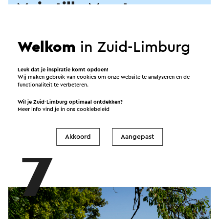
Muisstille Meertensgroeve
Hoor je dat? Nee, iets anders dan fluitende
Welkom
in Zuid-Limburg
vogels of wapperede bladeren hoor je niet in
deze ‘gedeukte’ groeve. Volop afwisseling qua
landschap; van open gebied, stenige
Leuk dat je inspiratie komt opdoen!
Wij maken gebruik van cookies om onze website te analyseren en de
grindhellingen tot dicht struweel. Ook zijn hier
functionaliteit te verbeteren.
genoeg dieren te zien.
Wil je Zuid-Limburg optimaal ontdekken?
Meer info vind je in ons
cookiebeleid
Akkoord
Aangepast
7