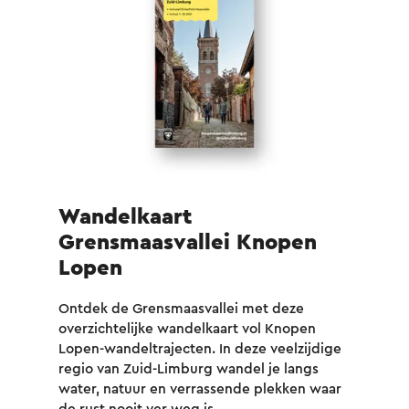
Wandelkaart
Wa
Grensmaasvallei Knopen
Kn
Lopen
Ontd
Park
Ontdek de Grensmaasvallei met deze
afwi
overzichtelijke wandelkaart vol Knopen
hand
Lopen-wandeltrajecten. In deze veelzijdige
regio van Zuid-Limburg wandel je langs
water, natuur en verrassende plekken waar