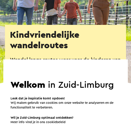
Kindvriendelijke
wandelroutes
Wandel langs routes waar voor de kinderen van
alles te doen is en te beleven valt. Met deze 6
op-en-top kidsproof routes lopen jullie mooi in
pas en is iedereen in z'n sas!
Welkom
in Zuid-Limburg
Leuk dat je inspiratie komt opdoen!
Vertel me meer
Wij maken gebruik van cookies om onze website te analyseren en de
functionaliteit te verbeteren.
Wil je Zuid-Limburg optimaal ontdekken?
Meer info vind je in ons
cookiebeleid