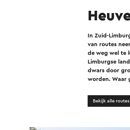
Heuvel
In Zuid-Limbur
van routes neem
de weg wel te k
Limburgse lands
dwars door gro
worden. Waar g
Bekijk alle routes