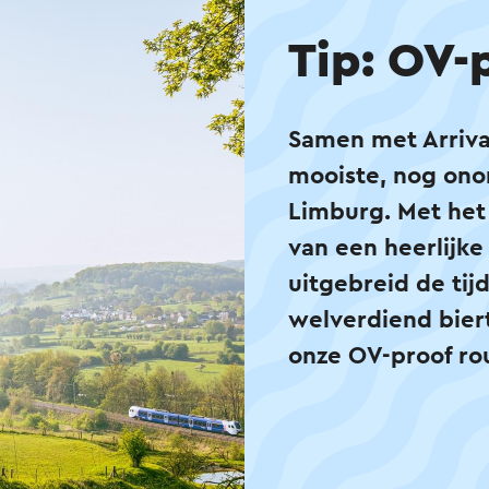
Tip: OV-
Samen met Arriva
mooiste, nog onon
Limburg. Met he
van een heerlijke
uitgebreid de ti
welverdiend biert
onze OV-proof rou