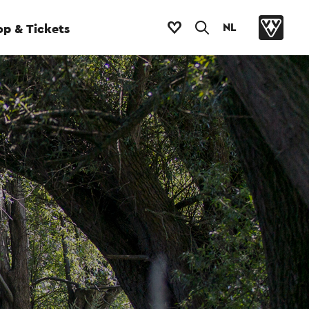
NL
p & Tickets