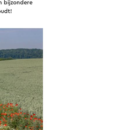
n bijzondere
oudt!