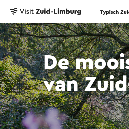
Typisch Zu
De moois
van Zui