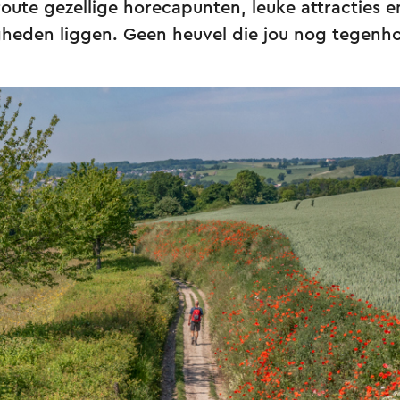
oute gezellige horecapunten, leuke attracties e
heden liggen. Geen heuvel die jou nog tegenh