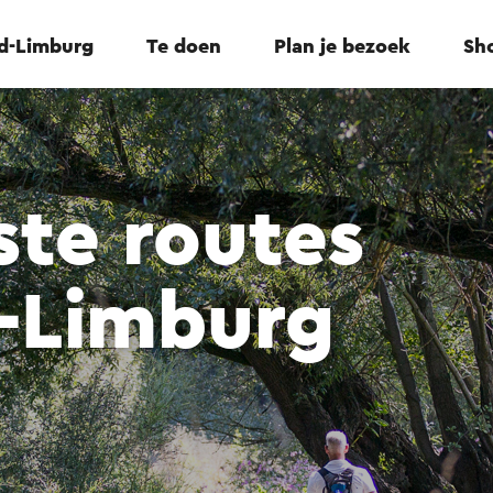
id-Limburg
Te doen
Plan je bezoek
Sho
te routes
d-Limburg