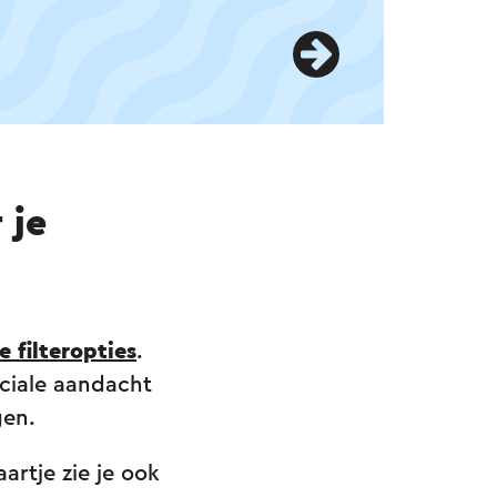
 je
e filteropties
.
eciale aandacht
gen.
artje zie je ook