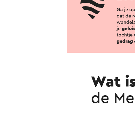
Ga je o
dat de r
wandela
je
gelui
tochtje 
gedrag 
Wat is
de Me