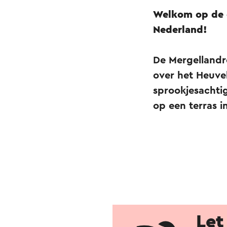
Welkom op de o
Nederland!
De Mergellandro
over het Heuvel
sprookjesachti
op een terras i
Let