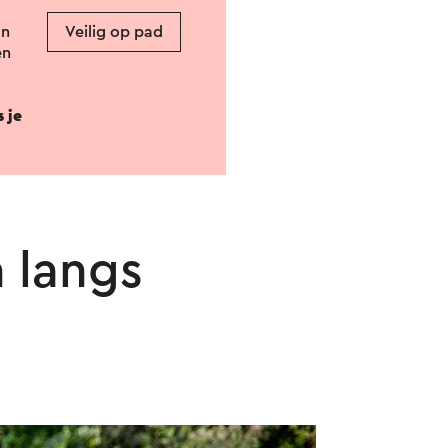
an
Veilig op pad
en
 je
n
langs