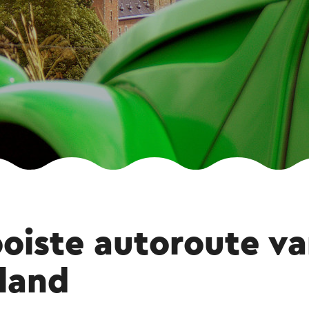
oiste autoroute v
land