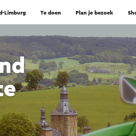
id-Limburg
Te doen
Plan je bezoek
Sho
and
te