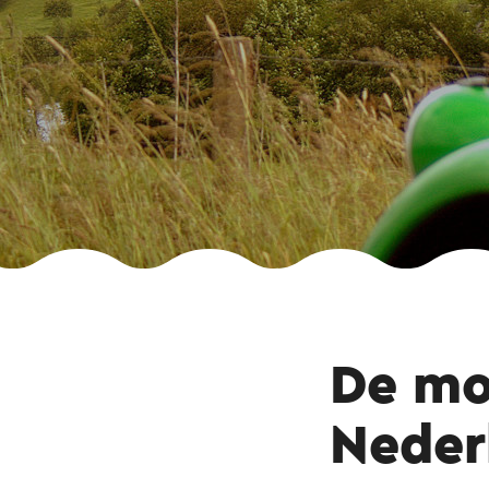
De mo
Neder