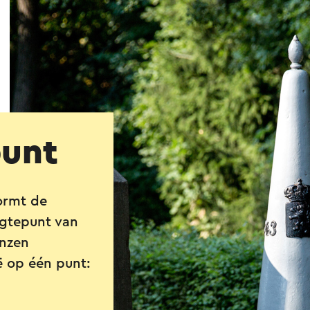
punt
ormt de
ogtepunt van
enzen
ë op één punt: