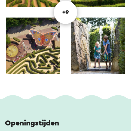
voor jong en oud – tot leven gebracht met een
spectaculaire beamshow op een maquette en
+9
speelse draaielementen.
Kun jij alle sporen vinden? Vergeet dan zeker niet
de spectaculaire eindshow met Dr. Mollie!
Bij Taverne de Grenssteen (direct naast het
labyrint) kun je op het terras genieten van een
heerlijke kop koffie met Limburgse vlaai of een
streekgerecht, terwijl de kinderen zich vermaken
bij de knikkerbaan.
Openingstijden