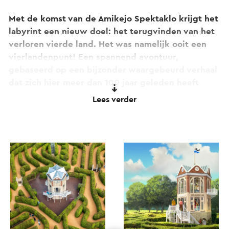
Met de komst van de Amikejo Spektaklo krijgt het
labyrint een nieuw doel: het terugvinden van het
verloren vierde land. Het was namelijk ooit een
vierlandenpunt! Een spannend avontuur,
gebaseerd op een bijzonder waargebeurd verhaal
dat zich hier meer dan 100 jaar geleden heeft
afgespeeld.
Lees verder
Het persoonlijke paspoort dat je ontvangt maakt
de beleving compleet. Hiermee krijg je toegang
tot het vierde land en kun je, door sporen te
volgen, raadsels op te lossen en vragen te
beantwoorden, een verborgen geheime deur
openen die je een voorsprong geeft op alle
andere speurders!
In de toren wordt het waargebeurde verhaal –