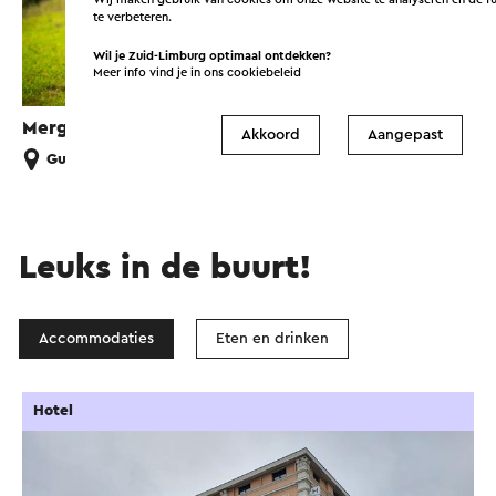
te verbeteren.
Wil je Zuid-Limburg optimaal ontdekken?
Meer info vind je in ons
cookiebeleid
Mergelland Fietsroute Zuid-lus
H
Akkoord
Aangepast
Gulpen
Leuks in de buurt!
Accommodaties
Eten en drinken
Hotel