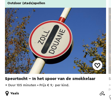
Outdoor (stads)spellen
Speurtocht - In het spoor van de smokkelaar
S
→
Duur 105 minuten
•
Prijs € 9,- per kind.
p
Vaals