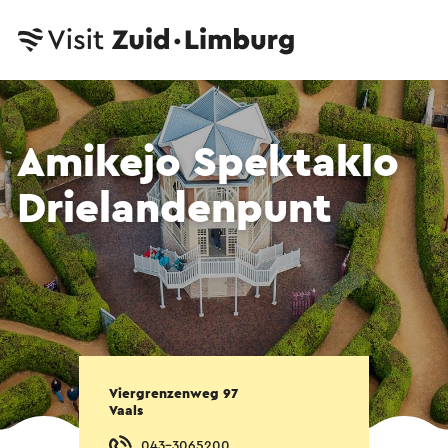
Amikejo Spektaklo
Drielandenpunt
Viergrenzenweg 97
Vaals
043-3065200