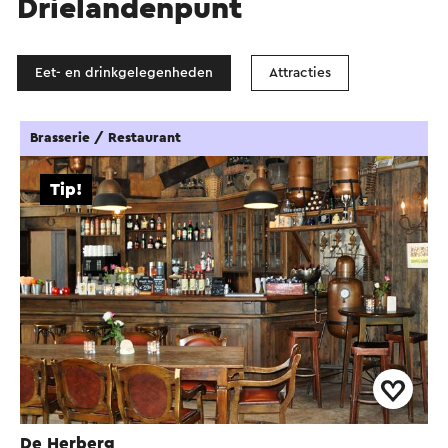
Drielandenpunt
Eet- en drinkgelegenheden
Attracties
Brasserie / Restaurant
Tip!
De Herberg