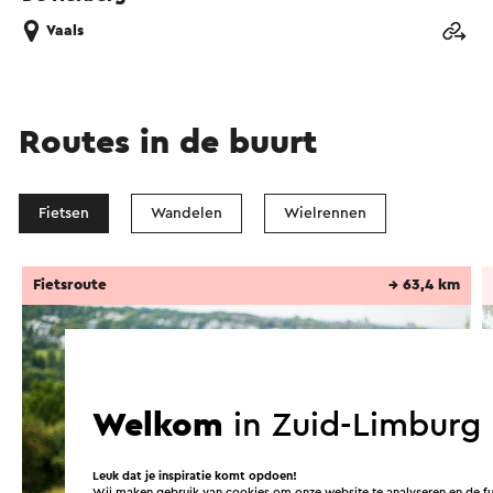
Vaals
Routes in de buurt
Fietsen
Wandelen
Wielrennen
Fietsroute
→ 63,4 km
Welkom
in Zuid-Limburg
Leuk dat je inspiratie komt opdoen!
Wij maken gebruik van cookies om onze website te analyseren en de fun