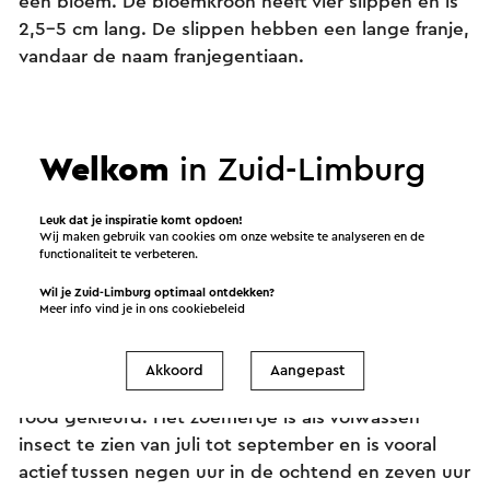
één bloem. De bloemkroon heeft vier slippen en is
2,5-5 cm lang. De slippen hebben een lange franje,
vandaar de naam franjegentiaan.
Het zoemertje zingt alleen bij
Welkom
in Zuid-Limburg
zonnig weer
Leuk dat je inspiratie komt opdoen!
Wij maken gebruik van cookies om onze website te analyseren en de
De habitat van het zoemertje (sprinkhaan) bestaat
functionaliteit te verbeteren.
uit droge en schrale terreinen zoals droge heide en
Wil je Zuid-Limburg optimaal ontdekken?
kalkgraslanden. De kleur is groen, de opstaande
Meer info vind je in ons
cookiebeleid
randen van het halsschild zijn duidelijk licht van
kleur en ietwat naar elkaar gebogen in het midden.
Akkoord
Aangepast
De achterlijfspunt is met name bij de mannetjes fel
rood gekleurd. Het zoemertje is als volwassen
insect te zien van juli tot september en is vooral
actief tussen negen uur in de ochtend en zeven uur