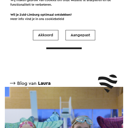
Wij maken gebruik van cookies om onze website te analyseren en de
functionaliteit te verbeteren.
©
contributors
OpenStreetMap
Wil je Zuid-Limburg optimaal ontdekken?
Meer info vind je in ons
cookiebeleid
Akkoord
Aangepast
→ Bekijk meer
⟶ Blog van
Laura