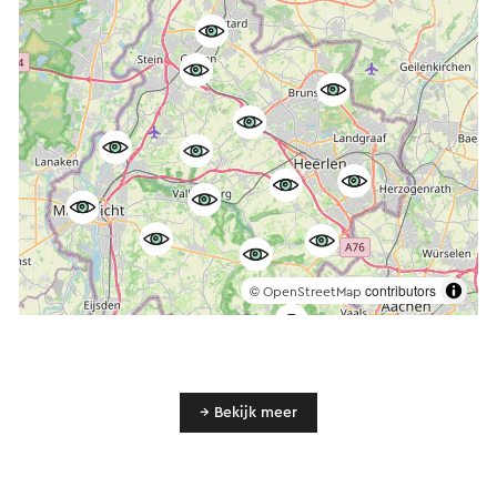
©
contributors
OpenStreetMap
→ Bekijk meer