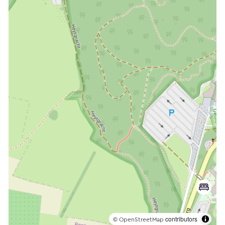
©
contributors
OpenStreetMap