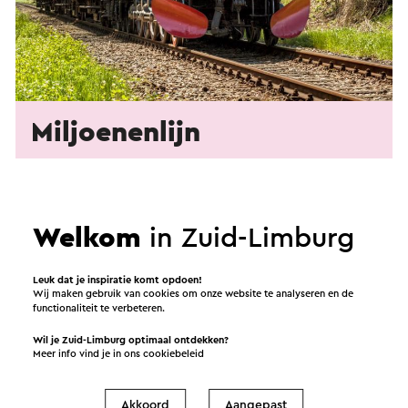
Miljoenenlijn
Toet-toet! Laat je betoveren door de nostalgie
aan boord deze 100 jaar oude stoomtrein. Eén
van de mooiste spoorlijntrajecten van
Welkom
in Zuid-Limburg
Nederland.
Leuk dat je inspiratie komt opdoen!
Wij maken gebruik van cookies om onze website te analyseren en de
functionaliteit te verbeteren.
Wil je Zuid-Limburg optimaal ontdekken?
6
Meer info vind je in ons
cookiebeleid
Akkoord
Aangepast