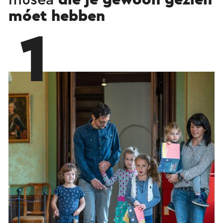
móet hebben
1