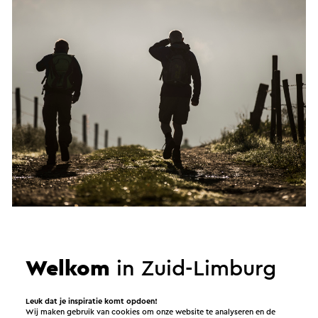
Camini's
Welkom
in Zuid-Limburg
Wil je de Camino lopen, maar heb je geen
maanden de tijd? Probeer het eens een dagje
Leuk dat je inspiratie komt opdoen!
uit met een mini-Camino of wel een Camini!
Wij maken gebruik van cookies om onze website te analyseren en de