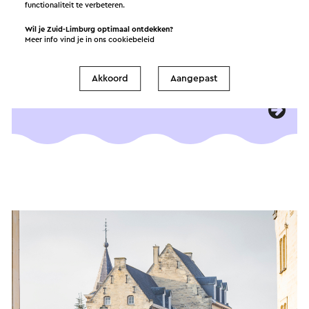
functionaliteit te verbeteren.
Tijdens elf wandelroutes ervaar je het Camino-
gevoel in Zuid-Limburg. Haal het gratis boekje
Wil je Zuid-Limburg optimaal ontdekken?
Meer info vind je in ons
cookiebeleid
‘Bezin in Zuid-Limburg’ op bij één van onze
shops, loop alle Camini’s en verzamel de
stempels.
Akkoord
Aangepast