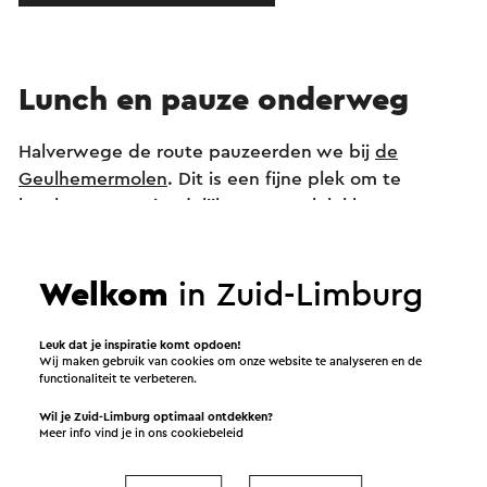
Lunch en pauze onderweg
Halverwege de route pauzeerden we bij
de
Geulhemermolen
. Dit is een fijne plek om te
lunchen, met vriendelijk personeel, lekker eten en
een aparte speelruimte voor kinderen.
Daarnaast zijn er langs de route voldoende bankjes
Welkom
in Zuid-Limburg
te vinden voor wie liever zelf iets meeneemt, zoals
een thermosfles met warme chocolademelk.
Leuk dat je inspiratie komt opdoen!
Wij maken gebruik van cookies om onze website te analyseren en de
functionaliteit te verbeteren.
Wil je Zuid-Limburg optimaal ontdekken?
Meer info vind je in ons
cookiebeleid