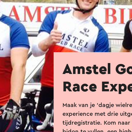
Amstel G
Race Exp
Maak van je ‘dagje wielr
experience met drie uitg
tijdregistratie. Kom naa
bidon te vullen, een high