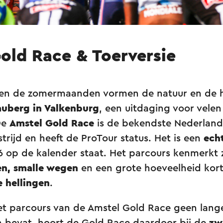
old Race & Toerversie
r en de zomermaanden vormen de natuur en de h
uberg in Valkenburg
, een uitdaging voor velen
De
Amstel Gold Race
i
s de bekendste Nederlan
trijd en heeft de ProTour status. Het is een
echt
66 op de kalender staat. Het parcours kenmerkt
en, smalle wegen
en een grote hoeveelheid kor
 hellingen
.
t parcours van de Amstel Gold Race geen lang