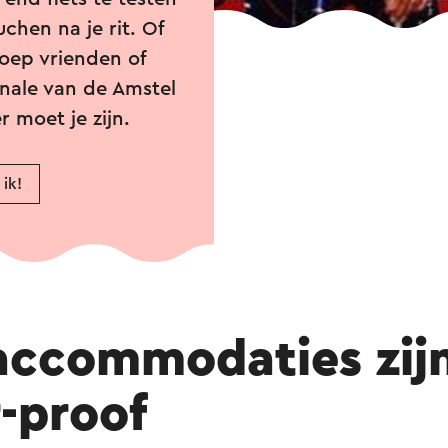
chen na je rit. Of
roep vrienden of
inale van de Amstel
r moet je zijn.
 ik!
accommodaties zij
r-proof