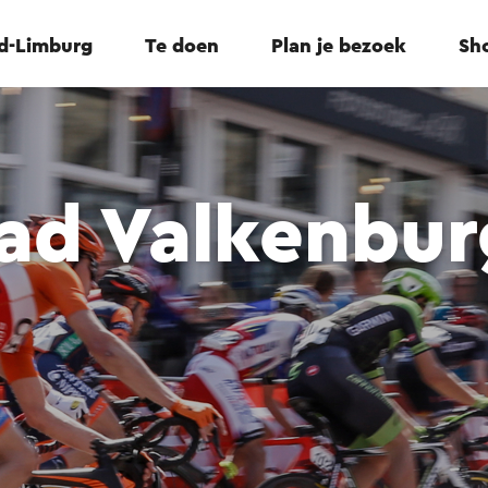
id-Limburg
Te doen
Plan je bezoek
Sho
ad Valkenbur