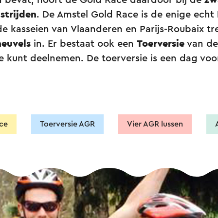
n bevat, hoort de Gold Race daardoor bij de
zw
strijden
. De Amstel Gold Race is de enige echt
de kasseien van Vlaanderen en Parijs-Roubaix tr
euvels
in. Er bestaat ook een
Toerversie
van de
e kunt deelnemen. De toerversie is een dag voo
ce
Toerversie AGR
Vier AGR lussen