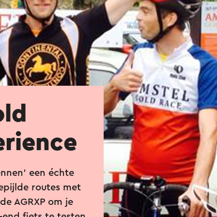
old
erience
ennen’ een échte
epijlde routes met
r de AGRXP om je
-end fiets te testen