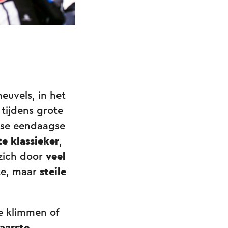
euvels, in het
 tijdens grote
dse eendaagse
e klassieker
,
 zich door
veel
te, maar
steile
e klimmen of