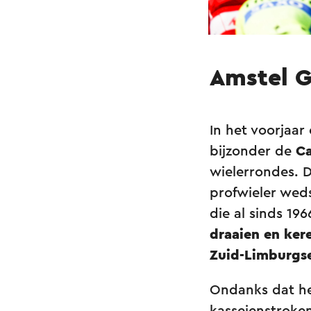
Amstel G
In het voorjaa
bijzonder de
Ca
wielerrondes. 
profwieler weds
die al sinds 19
draaien en ker
Zuid-Limburgse
Ondanks dat he