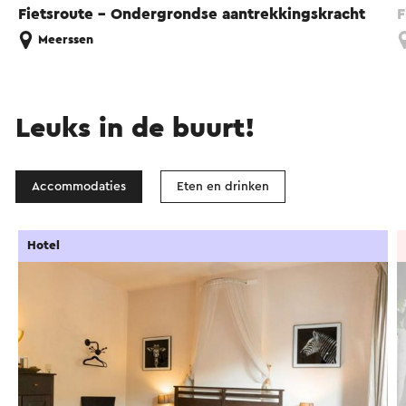
Fietsroute - Ondergrondse aantrekkingskracht
F
Meerssen
Leuks in de buurt!
Accommodaties
Eten en drinken
Hotel