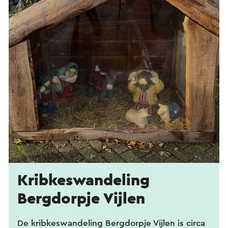
Kribkes­wandeling
Bergdorpje Vijlen
De kribkeswandeling Bergdorpje Vijlen is circa