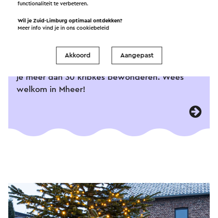
Kribkes­wandeling Mheer
functionaliteit te verbeteren.
Wil je Zuid-Limburg optimaal ontdekken?
De kribkeswandeling in Mheer is ruim 6km
Meer info vind je in ons
cookiebeleid
lang! De route is rolstoel- en
kinderwagenvriendelijk en de wandeling duurt
Akkoord
Aangepast
ongeveer een uur. Tijdens deze wandeling kun
je meer dan 30 kribkes bewonderen. Wees
welkom in Mheer!