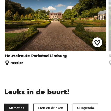
Heuvelroute Parkstad Limburg
K
Heerlen
Leuks in de buurt!
Attracties
Eten en drinken
UITagenda