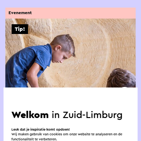
Evenement
Tip!
MergelZomer Valkenburg
Welkom
in Zuid-Limburg
1-7-2026 t/m 6-9-2026
Valkenburg
Leuk dat je inspiratie komt opdoen!
Wij maken gebruik van cookies om onze website te analyseren en de
functionaliteit te verbeteren.