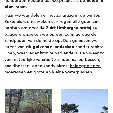
honderden hectare paarse pracht als de
heide in
bloei
staat.
Maar we wandelen er net zo graag in de winter.
Zeker als we na weken van regen effe geen zin
hebben om door de
Zuid-Limburgse
pratsj
te
baggeren, zoeken we op een zonnige dag de
zandpaden van de heide op. Dan genieten we
intens van dit
golvende landschap
zonder rechte
lijnen, waar ieder kronkelpad anders is en waar zo
veel natuurlijke variatie te vinden is:
loofbossen
,
naaldbossen, open zandvlaktes,
heidegebieden
,
moerassen en grote en kleine waterplassen.