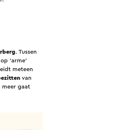
rberg
. Tussen
 op ‘arme’
 leidt meteen
ezitten
van
j meer gaat