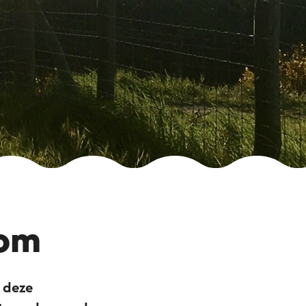
dom
s deze