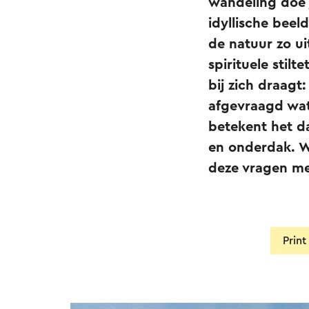
wandeling doe 
idyllische bee
de natuur zo ui
spirituele stil
bij zich draagt
afgevraagd wat
betekent het da
en onderdak. W
deze vragen met
Prin