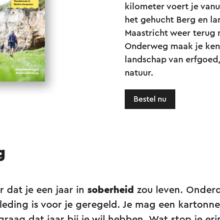
kilometer voert je van
het gehucht Berg en la
Maastricht weer terug 
Onderweg maak je kenn
landschap van erfgoed,
natuur.
Bestel nu
g
r dat je een jaar in
soberheid
zou leven. Onderd
leding is voor je geregeld. Je mag een kartonne
graag dat jaar bij je wil hebben. Wat stop je eri