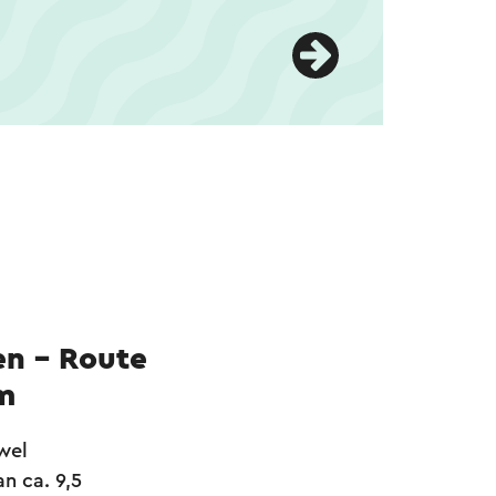
n - Route
m
wel
n ca. 9,5