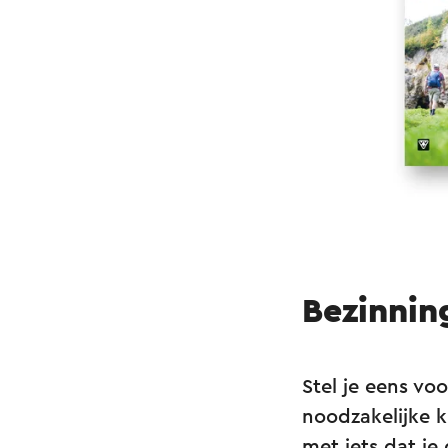
Bezinnin
Stel je eens voo
noodzakelijke k
met iets dat je 