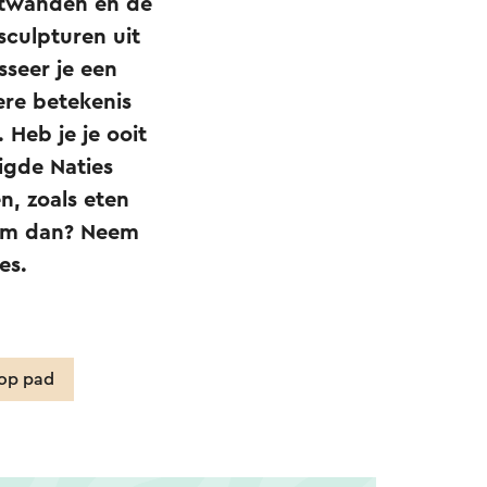
jtwanden en de
sculpturen uit
sseer je een
dere betekenis
 Heb je je ooit
igde Naties
n, zoals eten
dom dan? Neem
es.
 op pad