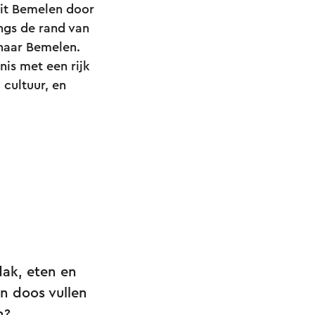
uit Bemelen door
ngs de rand van
naar Bemelen.
is met een rijk
 cultuur, en
ak, eten en
n doos vullen
n?