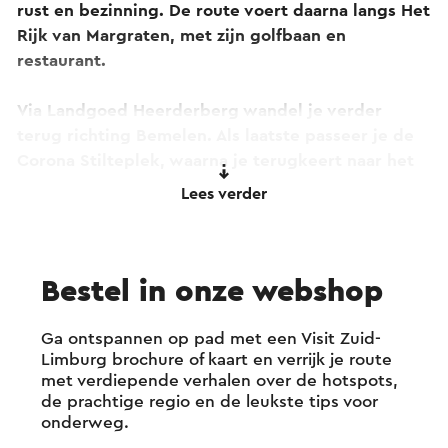
rust en bezinning. De route voert daarna langs Het
Rijk van Margraten, met zijn golfbaan en
restaurant.
Via Landgoed Heerderberg wandel je verder
terug richting Bemelen. Als laatste passeer je de
Corona Stilteplek, waarna je terugkeert naar het
startpunt. Een afwisselende wandeling langs
Lees verder
natuur, stilteplekken en karakteristieke locaties in
het Zuid-Limburgse heuvelland.
Bestel in onze webshop
Deze route is een van de 11 Camini’s!
Ben je toe aan een wandeling om even tot rust te
komen? Dan biedt deze wandelroute iets extra’s
Ga ontspannen op pad met een Visit Zuid-
Limburg brochure of kaart en verrijk je route
voor jou! Deze route is namelijk ook een van de 11
met verdiepende verhalen over de hotspots,
camini’s.
de prachtige regio en de leukste tips voor
onderweg.
Dit zijn mini-camino’s oftewel korte