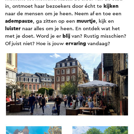
in, ontmoet haar bezoekers door écht te
kijken
naar de mensen om je heen. Neem af en toe een
adempauze
, ga zitten op een
muurtje
, kijk en
luister
naar alles om je heen. En ontdek wat het
met je doet. Word je er
blij
van? Rustig misschien?
Of juist niet? Hoe is jouw
ervaring
vandaag?