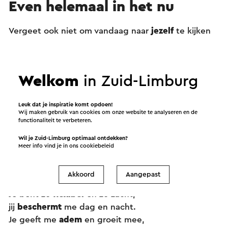
Even helemaal in het nu
Vergeet ook niet om vandaag naar
jezelf
te kijken
terwijl je onderweg bent. Neem tijdens deze
wandeling 5 keer een moment om alle
aandacht
bij
jezelf te hebben. Stel jezelf de vraag: “Wat heb ik
Welkom
in Zuid-Limburg
nu
nodig
?” Misschien heb je
dorst
of een beetje
trek
. Misschien ben je
moe
en wil je even zitten.
Leuk dat je inspiratie komt opdoen!
Ontdek waar je
behoefte
aan hebt.
Wij maken gebruik van cookies om onze website te analyseren en de
functionaliteit te verbeteren.
Wil je Zuid-Limburg optimaal ontdekken?
Meer info vind je in ons
cookiebeleid
Ter inspiratie
Akkoord
Aangepast
‘HUID
Je bent zo
flexibel
en zo zacht,
jij
beschermt
me dag en nacht.
Je geeft me
adem
en groeit mee,