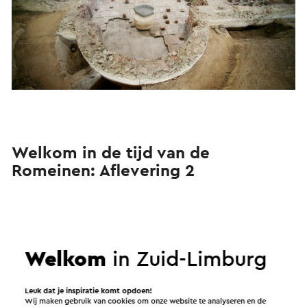
Welkom in de tijd van de
Romeinen: Aflevering 2
Welkom
in Zuid-Limburg
Aan het woord:
Leuk dat je inspiratie komt opdoen!
Jenny Kranendonk - Stadsgids Visit Zuid-Limburg
Wij maken gebruik van cookies om onze website te analyseren en de
Christian Kicken - Deed onderzoek naar het Minervabeeldje