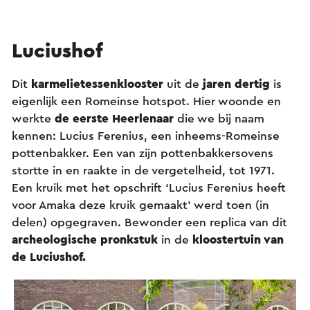
Luciushof
Dit
karmelietessenklooster
uit de
jaren dertig
is
eigenlijk een Romeinse hotspot. Hier woonde en
werkte
de eerste Heerlenaar
die we bij naam
kennen: Lucius Ferenius, een inheems-Romeinse
pottenbakker. Een van zijn pottenbakkersovens
stortte in en raakte in de vergetelheid, tot 1971.
Een kruik met het opschrift ‘Lucius Ferenius heeft
voor Amaka deze kruik ge­maakt’ werd toen (in
delen) opgegraven. Bewonder een replica van dit
archeologische pronkstuk
in de
kloostertuin van
de Luciushof.