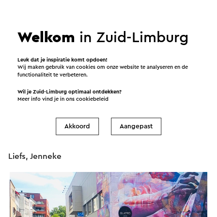
Wandelen door Romeins Heerlen
Beginpunt is het Romeinse kunstwerk in het
Aambos. Deze replica staat in meerdere Romeins-
Welkom
in Zuid-Limburg
historische steden, blijkbaar. Wist ik niet! Leuk. Bij
het Tempsplein ontmoeten we wethouder Jordy
Leuk dat je inspiratie komt opdoen!
Clemens die ons vertelt over de recente
Wij maken gebruik van cookies om onze website te analyseren en de
functionaliteit te verbeteren.
opgravingen onder dit plein. Cool! Nieuwe oude
stenen. Via Het Romeins museum eindigen we in
Wil je Zuid-Limburg optimaal ontdekken?
Meer info vind je in ons
cookiebeleid
het centrum onder de Romeinse mural op de
Quatro Bioscoop. Hoezo moderne historie?
Akkoord
Aangepast
Ons verleden is meer dan ooit ons heden. Enjoy!
Liefs, Jenneke