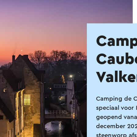
Camp
Caube
Valk
Camping de Ca
speciaal voor
geopend vana
december 2024
steenworp afs