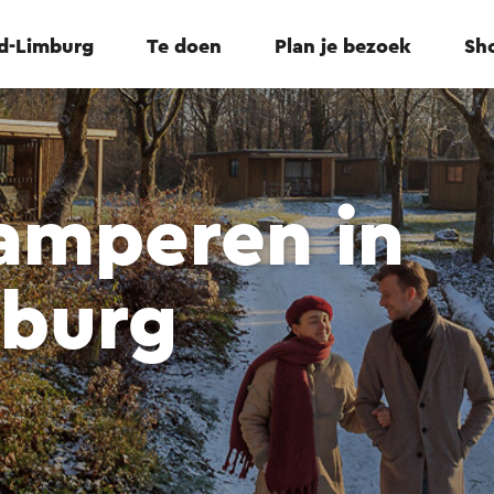
id-Limburg
Te doen
Plan je bezoek
Sho
amperen in
mburg