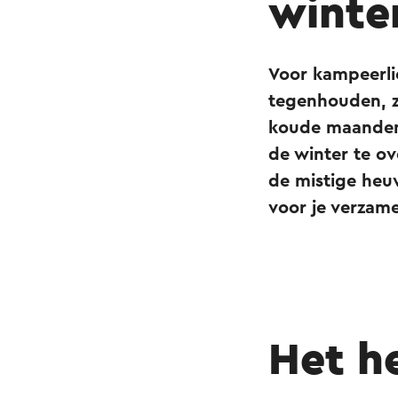
winte
Voor kampeerlie
tegenhouden, z
koude maanden
de winter te o
de mistige heu
voor je verzame
Het h