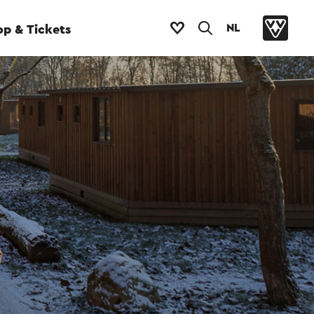
NL
p & Tickets