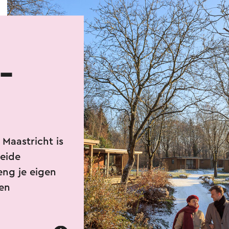
-
Maastricht is
beide
eng je eigen
een