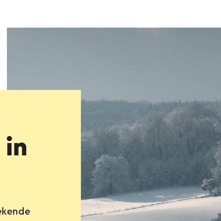
 in
bekende