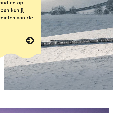
land en op
pen kun jij
enieten van de