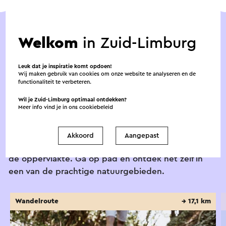
Welkom
in Zuid-Limburg
Nog meer mooie
Leuk dat je inspiratie komt opdoen!
Wij maken gebruik van cookies om onze website te analyseren en de
krijtgebieden
functionaliteit te verbeteren.
Wil je Zuid-Limburg optimaal ontdekken?
Kalksteen (beter bekend als mergel) maakt een
Meer info vind je in ons
cookiebeleid
essentieel deel uit van het karakteristieke Zuid-
Limburgse krijtlandschap. Nergens ter wereld is de
Akkoord
Aangepast
geologische periode van het Krijt zo zichtbaar aan
de oppervlakte. Ga op pad en ontdek het zelf in
een van de prachtige natuurgebieden.
Wandelroute
→ 17,1 km