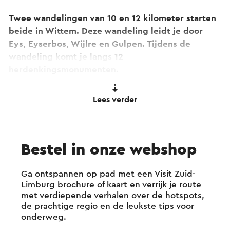
Twee wandelingen van 10 en 12 kilometer starten
beide in Wittem. Deze wandeling leidt je door
Eys, Eyserbos, Wijlre en Gulpen. Tijdens de
wandeling komt je langs 12
herdenkingsmonumenten.
Bij ieder monument is er door middel van een
Lees verder
audiofragment het verhaal over het monument en
de gebeurtenis te horen. De audioverhalen zijn te
beluisteren op
deze pagina
. Zowel de
Bestel in onze webshop
doorgewinterde geschiedenisfanaat als de
nieuwsgierige bezoeker zal versteld staan van de
historie die schuilgaat in de dorpjes en bossen van
Ga ontspannen op pad met een Visit Zuid-
Limburg brochure of kaart en verrijk je route
Gulpen-Wittem.
met verdiepende verhalen over de hotspots,
de prachtige regio en de leukste tips voor
De route is niet apart bewegwijzerd, maar er is
onderweg.
wel een speciale brochure met de route te