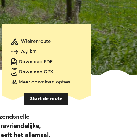
Wielrenroute
76,1 km
Download PDF
Download GPX
Meer download opties
Start de route
azendsnelle
avriendelijke,
eeft het allemaal.