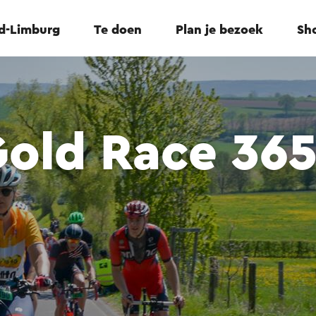
id-Limburg
Te doen
Plan je bezoek
Sho
Gold Race 36