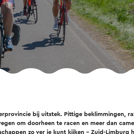
erprovincie bij uitstek. Pittige beklimmingen, r
 wegen om doorheen te racen en meer dan camer
chappen zo ver je kunt kijken – Zuid-Limburg h