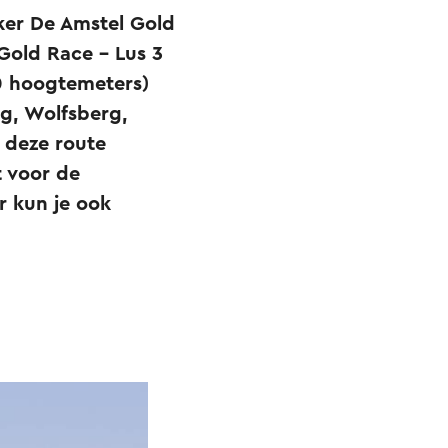
ker De Amstel Gold
 Gold Race – Lus 3
90 hoogtemeters)
, Wolfsberg,
 deze route
t voor de
r kun je ook