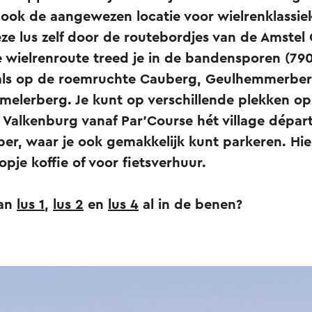
 ook de aangewezen locatie voor wielrenklassie
eze lus zelf door de routebordjes van de Amstel
e wielrenroute treed je in de bandensporen (7
als op de roemruchte Cauberg,
Geulhemmerberg
melerberg. Je kunt op verschillende plekken op
n Valkenburg vanaf Par’Course hét village dépar
ber, waar je ook gemakkelijk kunt parkeren. Hie
pje koffie of voor fietsverhuur.
van
lus 1
,
lus 2
en
lus 4
al in de benen?