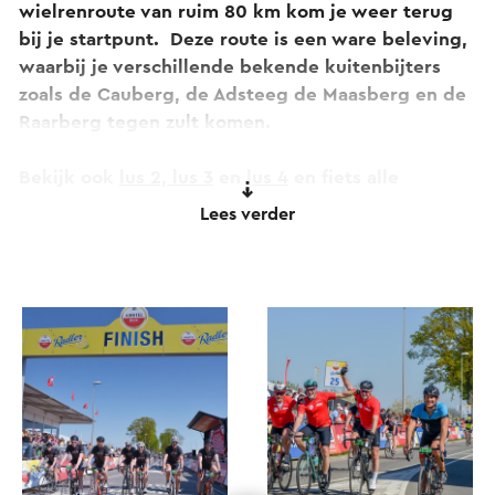
wielrenroute van ruim 80 km kom je weer terug
bij je startpunt. Deze route is een ware beleving,
waarbij je verschillende bekende kuitenbijters
zoals de Cauberg, de Adsteeg de Maasberg en de
Raarberg tegen zult komen.
Bekijk ook
lus 2,
lus 3
en
lus 4
en fiets alle
routedelen van de Amstel Gold Race.
Lees verder