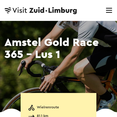
Amstel Gold Race
365 - Lus 1
Wielrenroute
81,1 km