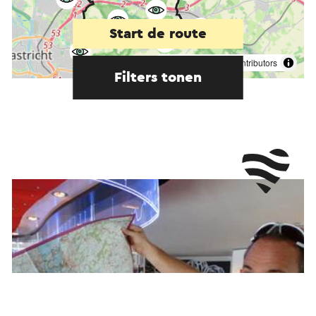
Start de route
©
contributors
OpenStreetMap
Filters tonen