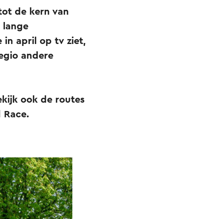
tot de kern van
 lange
in april op tv ziet,
legio andere
ekijk ook de routes
d Race.