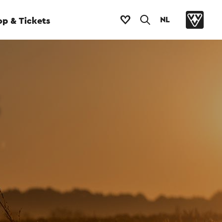
NL
p & Tickets
5