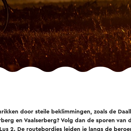
fschrikken door steile beklimmingen, zoals de Da
berg en Vaalserberg? Volg dan de sporen van d
Lus 2. De routebordjes leiden je langs de bero