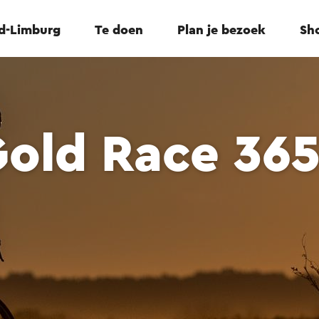
id-Limburg
Te doen
Plan je bezoek
Sho
Gold Race 36