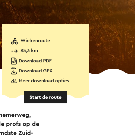
Wielrenroute
85,3 km
Download PDF
Download GPX
Meer download opties
Start de route
alhemerweg,
e profs op de
emdste Zuid-