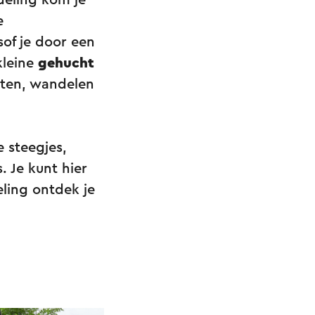
deling kom je
e
sof je door een
kleine
gehucht
aten, wandelen
 steegjes,
. Je kunt hier
eling ontdek je