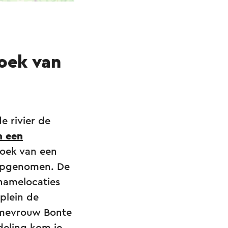
oek van
e rivier de
n een
boek van een
 opgenomen. De
pnamelocaties
plein de
n mevrouw Bonte