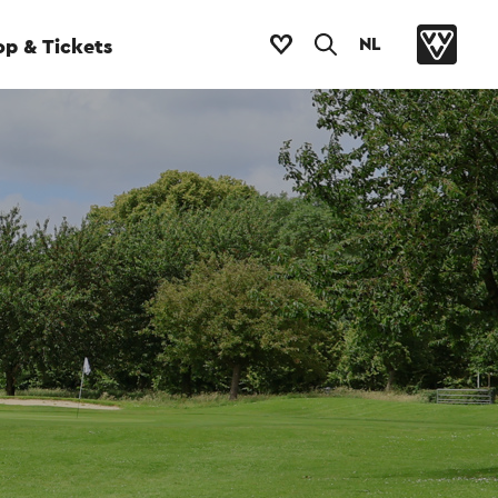
NL
p & Tickets