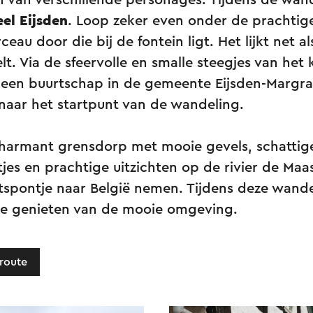
 van verschillende personages. Tijdens de wan
el Eijsden
. Loop zeker even onder de prachtig
au door die bij de fontein ligt. Het lijkt net al
t. Via de sfeervolle en smalle steegjes van het 
 een buurtschap in de gemeente Eijsden-Margr
naar het startpunt van de wandeling.
charmant grensdorp met mooie gevels, schattige
tjes en prachtige uitzichten op de rivier de Maas
etspontje naar België nemen. Tijdens deze wand
 je genieten van de mooie omgeving.
route