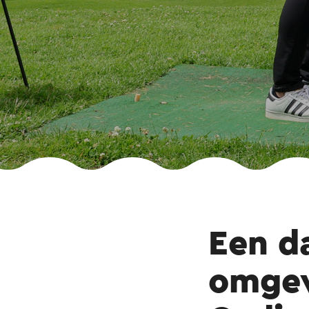
Een d
omgev