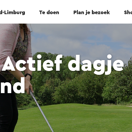
id-Limburg
Te doen
Plan je bezoek
Sho
 Actief dagje
and