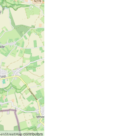
contributors
enStreetMap