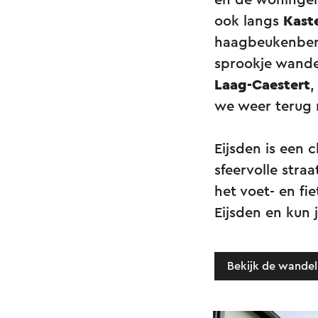
en de woningen
ook langs
Kaste
haagbeukenberce
sprookje wandel
Laag-Caestert
,
we weer terug 
Eijsden is een 
sfeervolle straa
het voet- en fi
Eijsden en kun
Bekijk de wandel