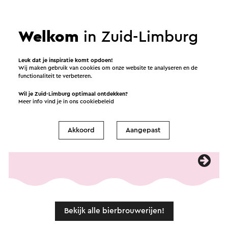
Welkom
in Zuid-Limburg
Brouwerij Rolduc
Leuk dat je inspiratie komt opdoen!
Wij maken gebruik van cookies om onze website te analyseren en de
De brouwerij is gevestigd op het eeuwenoude
functionaliteit te verbeteren.
Abdijcomplex Rolduc in Kerkrade. Een plek vol
Wil je Zuid-Limburg optimaal ontdekken?
met historie, moderne bedrijvigheid en
Meer info vind je in ons
cookiebeleid
daardoor tijdloos, net als de bieren. De
Brouwerij en Proeflokaal kun je op afspraak
Akkoord
Aangepast
bezoeken.
Bekijk alle bierbrouwerijen!