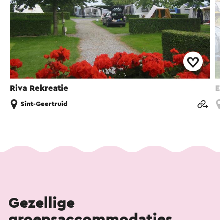
Riva Rekreatie
E
Sint-Geertruid
Gezellige
groepsaccommodaties