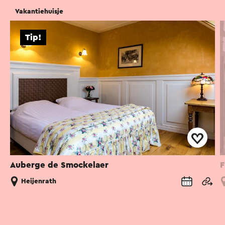
Vakantiehuisje
Tip!
Auberge de Smockelaer
F
Heijenrath