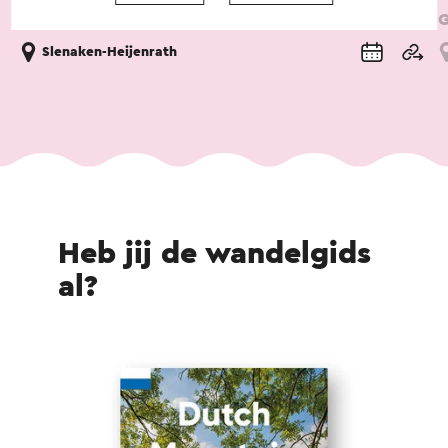
Auberge de Smockelaer
G
Slenaken-Heijenrath
Heb jij de wandelgids
al?