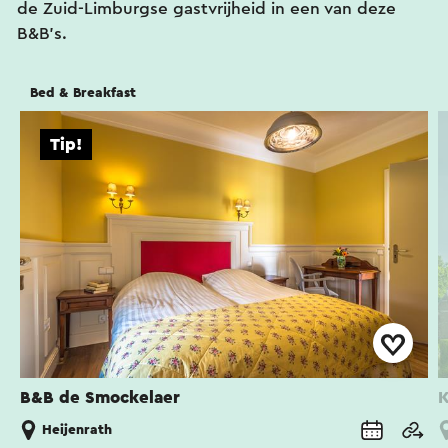
de Zuid-Limburgse gastvrijheid in een van deze
B&B's.
Bed & Breakfast
Tip!
B&B de Smockelaer
K
Heijenrath