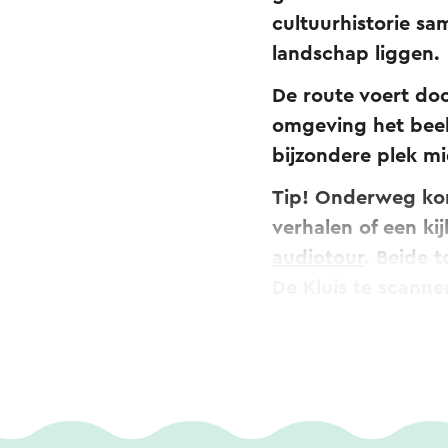
cultuurhistorie s
landschap liggen.
De route voert doo
omgeving het beel
bijzondere plek mi
Tip! Onderweg ko
verhalen of een ki
audiotour
. Beide 
De Kluis te scann