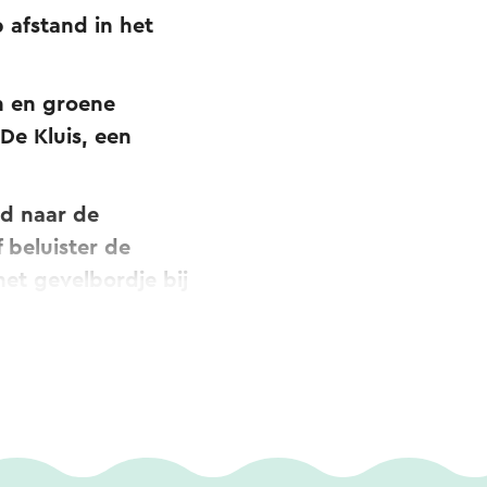
 afstand in het
n en groene
De Kluis, een
d naar de
 beluister de
het gevelbordje bij