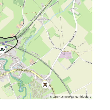
©
contributors
OpenStreetMap