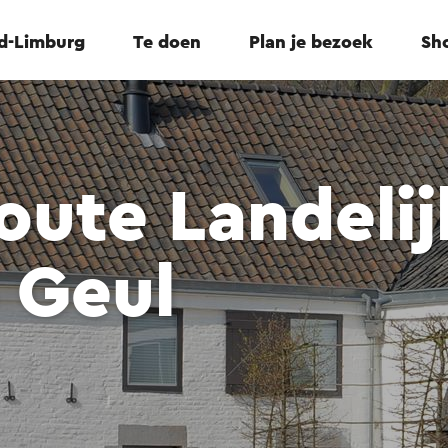
id-Limburg
Te doen
Plan je bezoek
Sho
ute Landelij
 Geul