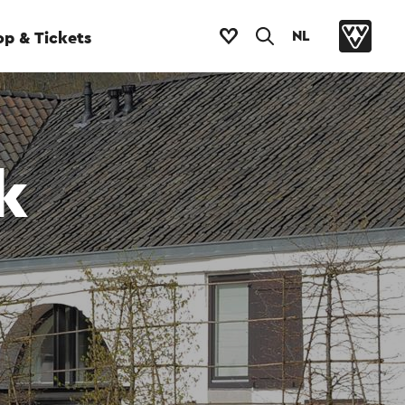
NL
p & Tickets
k