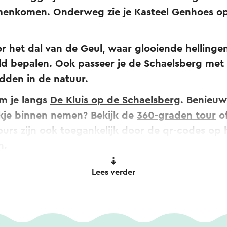
amenkomen. Onderweg zie je Kasteel Genhoes op
r het dal van de Geul, waar glooiende hellinge
d bepalen. Ook passeer je de Schaelsberg met 
dden in de natuur.
m je langs
De Kluis op de Schaelsberg
. Benieuw
jkje binnen nemen? Bekijk de
360-graden tour
of
tours zijn ook toegankelijk door de qr-codes op 
en.
Lees verder