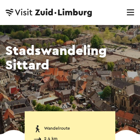
Stadswandeling
Sittard
Wandelroute
2,4 km