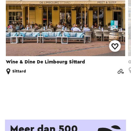
Wine & Dine De Limbourg Sittard
G
Sittard
Meer dan 500