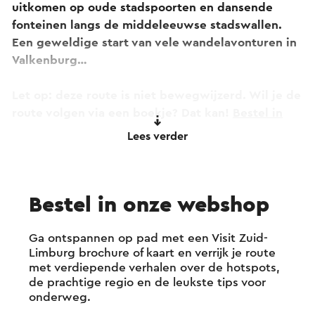
uitkomen op oude stadspoorten en dansende
fonteinen langs de middeleeuwse stadswallen.
Een geweldige start van vele wandelavonturen in
Valkenburg…
Let op: deze route is niet bewegwijzerd. Wil je de
route volgen via een boekje? Dat kan!
Bestel in
onze webshop
of koop 'm voor € 3,25 in onze
Visit
Lees verder
Zuid-Limburg
shop in Valkenburg.
Bestel in onze webshop
Ga ontspannen op pad met een Visit Zuid-
Limburg brochure of kaart en verrijk je route
met verdiepende verhalen over de hotspots,
de prachtige regio en de leukste tips voor
onderweg.