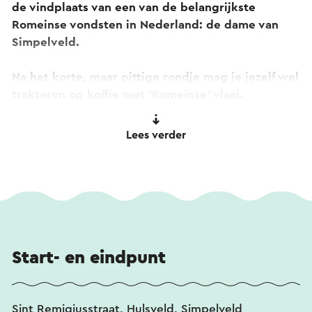
de vindplaats van een van de belangrijkste
Romeinse vondsten in Nederland: de dame van
Simpelveld.
Na het korte, maar pittige rondje mag je jezelf wel
trakteren op koffie met ‘Romeinse’ vlaai.
Voor meer informatie over het Romeinse
Lees verder
verleden,
klik hier
of bezoek de website van
Via
Belgica
.
Start- en eindpunt
Sint Remigiusstraat, Hulsveld, Simpelveld