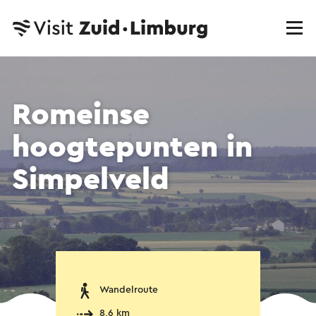
Romeinse
hoogtepunten in
Simpelveld
Wandelroute
8,6 km