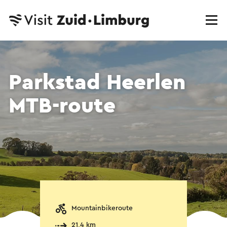
Parkstad Heerlen
MTB-route
Mountainbikeroute
21,4 km