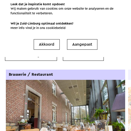
Leuk dat je inspiratie komt opdoen!
Wij maken gebruik van cookies om onze website te analyseren en de
functionaliteit te verbeteren.
In de omgeving
Wil je Zuid-Limburg optimaal ontdekken?
Meer info vind je in ons
cookiebeleid
Eten en drinken
Attracties
Akkoord
Aangepast
Bezienswaardigheden
Accommodaties
Brasserie / Restaurant