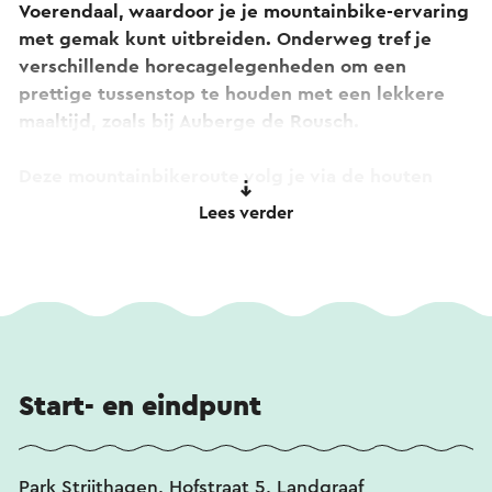
Voerendaal, waardoor je je mountainbike-ervaring
met gemak kunt uitbreiden. Onderweg tref je
verschillende horecagelegenheden om een
prettige tussenstop te houden met een lekkere
maaltijd, zoals bij Auberge de Rousch.
Deze mountainbikeroute volg je via de houten
palen met daarop de gele plaatjes met in het
Lees verder
groen het internationale MTB-teken.
Start- en eindpunt
Park Strijthagen, Hofstraat 5, Landgraaf