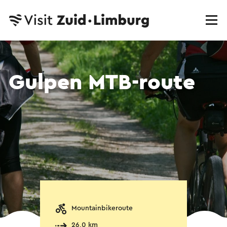
Gulpen MTB-route
Mountainbikeroute
26,0 km