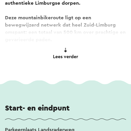
authentieke Limburgse dorpen.
Deze mountainbikeroute ligt op een
bewegwijzerd netwerk dat heel Zuid-Limburg
omspant: een totaal van 500 km over prachtige en
gevarieerde paden.
In verband met wegwerkzaamheden is deze route
Lees verder
tijdelijk omgeleid. Volg de bewegwijzering en
blijf op de aangegeven paden.
Deze route begin je bij zwemparadijs Mosaqua of
EuroParcs Gulperberg, waar je ook gemakkelijk
kunt parkeren. Voor een bourgondische maaltijd
om je avontuur in stijl af te sluiten, moet je in het
Start- en eindpunt
centrum van Gulpen zijn, bijvoorbeeld bij herberg
De Zwarte Ruiter.
Parkeerplaats Landsraderweg