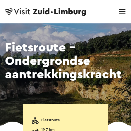
Fietsroute -
Ondergrondse
aantrekkingskracht
Fietsroute
19,7 km