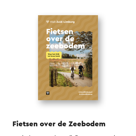
ook meerdere dagen over doen. Via lus 3 ontdek
je de ondergrondse aantrekkingskracht van de
grotten en groeves.
Een boekje met verdere beschrijving van de route
en verdieping van het thema krijt is
hier
verkrijgbaar
.
Fietsen over de Zeebodem