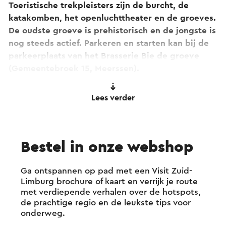
Toeristische trekpleisters zijn de burcht, de
katakomben, het openluchttheater en de groeves.
De oudste groeve is prehistorisch en de jongste is
nog steeds actief. Parkeren en starten kan bij de
parkeerplaats van het Brasserie Bie de groeve
(Gemeentebroek 15, Meerssen).
Krijt is het overkoepelende thema van de
Lees verder
fietsroute
'Fietsen over de zeebodem'
waardoor je
een nieuwe, diepere kijk op de omgeving krijgt.
Voor de optimale beleving is de Krijt fietsroute
Bestel in onze webshop
onderverdeeld in vier geschakelde lussen die
ieder een ander verhaal over de Krijtperiode
vertellen.
Ga ontspannen op pad met een Visit Zuid-
Limburg brochure of kaart en verrijk je route
met verdiepende verhalen over de hotspots,
De totale fietsroute is ruim 117 kilometer. Als
de prachtige regio en de leukste tips voor
fanatieke fietser zou je in een dag door het hele
onderweg.
tijdperk kunnen reizen, maar je kunt er natuurlijk