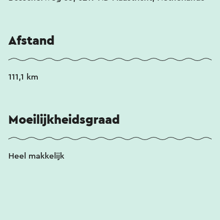
via
routepunt@visitzuidlimburg.nl
.
Afstand
111,1 km
Moeilijkheidsgraad
Heel makkelijk